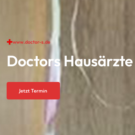
www.doctor-s.de
Doctors Hausärzte
Jetzt Termin