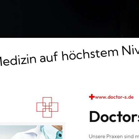
izin auf höchstem Niveau – mit modernster Tec
www.doctor-s.de
Doctor
Unsere Praxen sind m