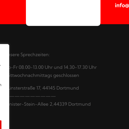
info
Unsere Sprechzeiten:
,
Mo-Fr 08.00-13.00 Uhr und 14.30-17.30 Uhr
,Mittwochnachmittags geschlossen
m
Münsterstraße 17, 44145 Dortmund
——————————
Minister-Stein-Allee 2,44339 Dortmund