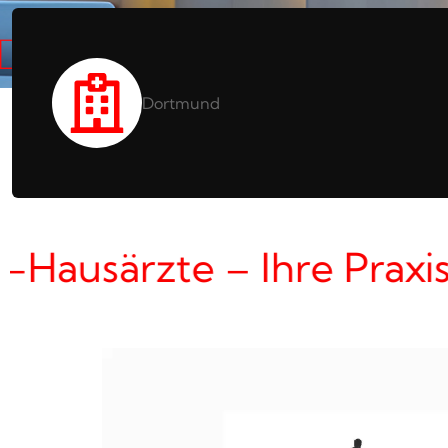
Dortmund
Hausärzte – Ihre Praxis