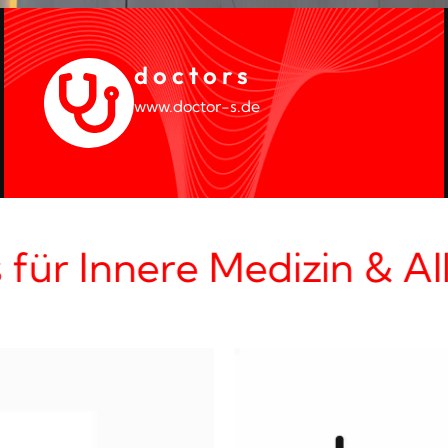
d o c t o r s
www.doctor-s.de
 für Innere Medizin & Al