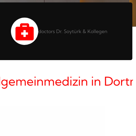
doctors Dr. Soytürk & Kollegen
lgemeinmedizin in Dortm