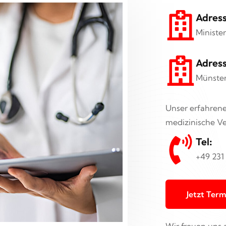
Adress
Ministe
Adress
Münster
Unser erfahren
medizinische V
Tel:
+49 231
Jetzt Ter
Wir freuen uns a