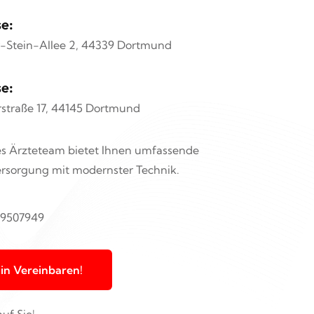
e:
r-Stein-Allee 2, 44339 Dortmund
e:
straße 17, 44145 Dortmund
es Ärzteteam bietet Ihnen umfassende
ersorgung mit modernster Technik.
 9507949
min Vereinbaren!
uf Sie!